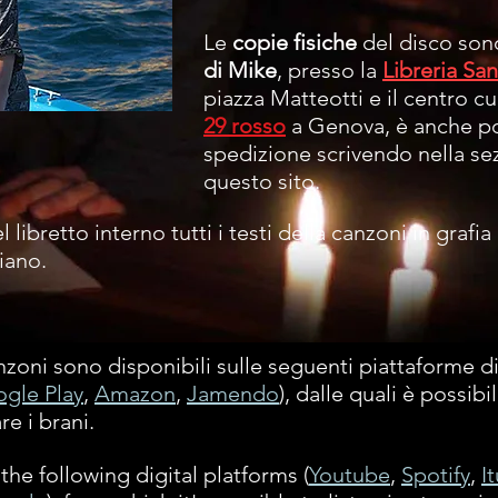
Le
copie fisiche
del disco sono
di Mike
,
presso la
Libreria Sa
piazza Matteotti e il centro c
29 rosso
a Genova,
è anche po
spedizione scrivendo nella s
questo sito.
l libretto interno tutti i testi della canzoni in gra
liano.
oni sono disponibili sulle seguenti piattaforme dig
gle Play
,
Amazon
,
Jamendo
), dalle quali è possibi
re i brani.
the following digital platforms (
Youtube
,
Spotify
,
I