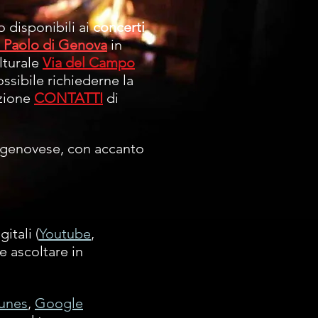
 disponibili ai
concerti
n Paolo di Genova
in
ulturale
Via del Campo
ssibile richiederne la
ezione
CONTATTI
di
fia genovese, con accanto
itali (
Youtube
,
le ascoltare in
tunes
,
Google