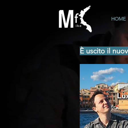
HOME
È uscito il nuo