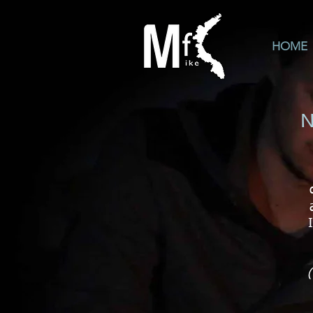
HOME
N