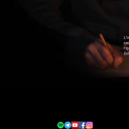
L'
ce
rig
su