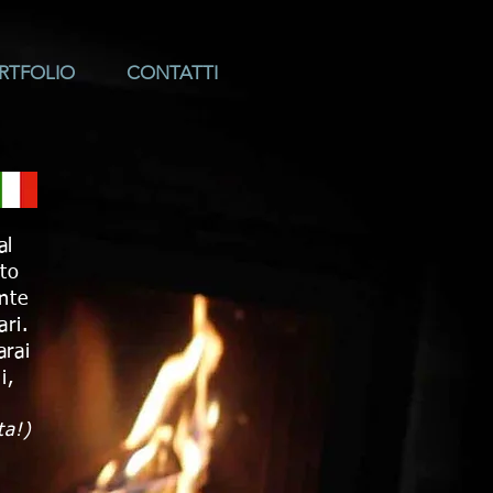
RTFOLIO
CONTATTI
al
ito
nte
ri.
arai
i,
ta!)