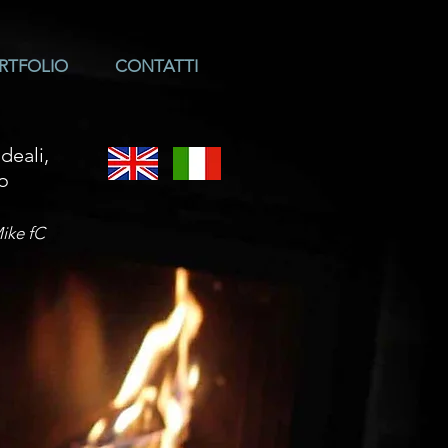
RTFOLIO
CONTATTI
deali,
do
ike fC